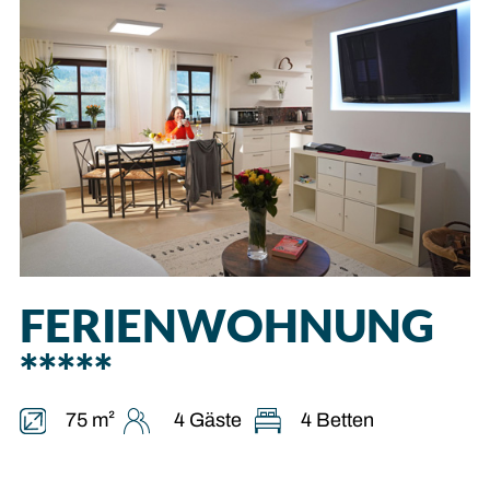
FERIEN­WOHNUNG
*****
75 m²
4 Gäste
4 Betten