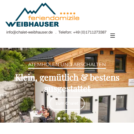
info@chalet-weibhauser.de
. Telefon:
+49 (0)1711273387
ATEMHOLEN UND ABSCHALTEN
Klein, gemütlich & bestens
ausgestattet
zum Chalet