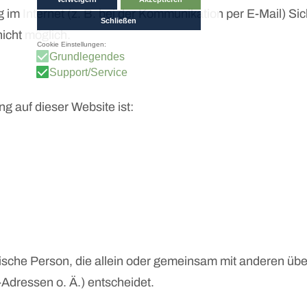
 im Internet (z. B. bei der Kommunikation per E-Mail) Si
nicht möglich.
ng auf dieser Website ist:
ristische Person, die allein oder gemeinsam mit anderen üb
dressen o. Ä.) entscheidet.