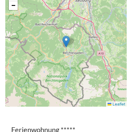
−
Leaflet
Ferienwohnung *****